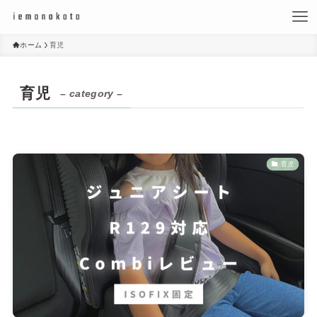
ホーム
育児
育児
– category –
育児