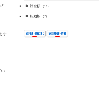
ると
貯金額
(11)
転勤族
(7)
ます
てい