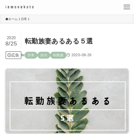
ホーム
日常
2020
転勤族妻あるある５選
8/25
広告
2020-08-26
日常
自分
転勤族